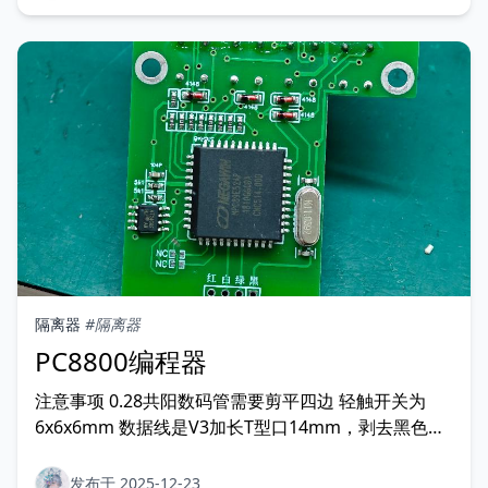
隔离器
#隔离器
PC8800编程器
注意事项 0.28共阳数码管需要剪平四边 轻触开关为
6x6x6mm 数据线是V3加长T型口14mm，剥去黑色护
套19mm，四根线再剥皮露出铜线焊接。 固定螺丝规
格M3x14 板厚1.0mm 图片 USB长度 成品如图
发布于 2025-12-23