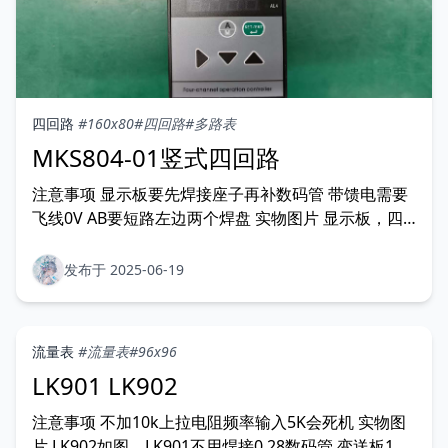
四回路
#160x80
#四回路
#多路表
MKS804-01竖式四回路
注意事项 显示板要先焊接座子再补数码管 带馈电需要
飞线0V AB要短路左边两个焊盘 实物图片 显示板，四
个共阳红色数码管 电源板，变送是左边4颗料，馈电是
中间9颗料、0V需要飞线到底座任意A
发布于 2025-06-19
流量表
#流量表
#96x96
LK901 LK902
注意事项 不加10k上拉电阻频率输入5K会死机 实物图
片 LK902如图，LK901不用焊接0.28数码管 变送板1和