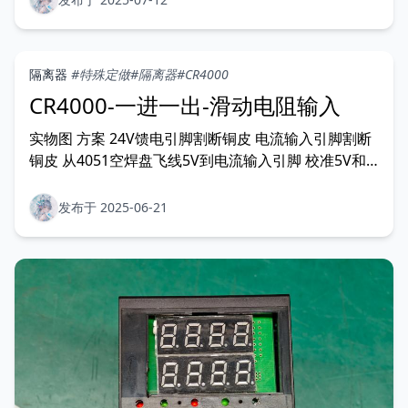
隔离器
#特殊定做
#隔离器
#CR4000
CR4000-一进一出-滑动电阻输入
实物图 方案 24V馈电引脚割断铜皮 电流输入引脚割断
铜皮 从4051空焊盘飞线5V到电流输入引脚 校准5V和
输出 输入类型Sn修改成10（0-5V输入） 测试12引脚短
路显示0左右，23引脚短路显示5000左右，完成。
发布于 2025-06-21