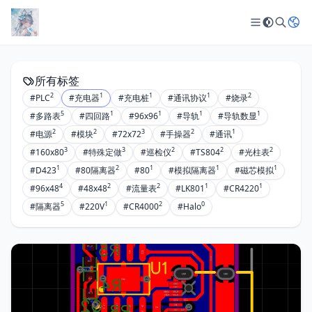
所有标签
2
1
1
1
2
#PLC
#充电器
#充电桩
#通讯协议
#烧录
5
1
1
1
1
#多路表
#四回路
#96x96
#导轨
#导轨数显
2
2
3
2
1
#电源
#模块
#72x72
#手操器
#通讯
3
3
2
2
2
#160x80
#特殊定做
#巡检仪
#TS804
#光柱表
1
2
1
1
1
#D423
#80隔离器
#80
#模拟隔离器
#磁芯模拟
4
2
2
1
1
#96x48
#48x48
#流量表
#LK801
#CR4220
5
1
2
0
#隔离器
#220V
#CR4000
#Halo