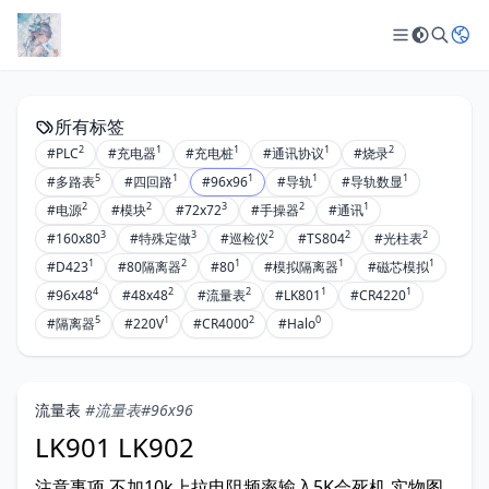
所有标签
2
1
1
1
2
#PLC
#充电器
#充电桩
#通讯协议
#烧录
5
1
1
1
1
#多路表
#四回路
#96x96
#导轨
#导轨数显
2
2
3
2
1
#电源
#模块
#72x72
#手操器
#通讯
3
3
2
2
2
#160x80
#特殊定做
#巡检仪
#TS804
#光柱表
1
2
1
1
1
#D423
#80隔离器
#80
#模拟隔离器
#磁芯模拟
4
2
2
1
1
#96x48
#48x48
#流量表
#LK801
#CR4220
5
1
2
0
#隔离器
#220V
#CR4000
#Halo
流量表
#流量表
#96x96
LK901 LK902
注意事项 不加10k上拉电阻频率输入5K会死机 实物图