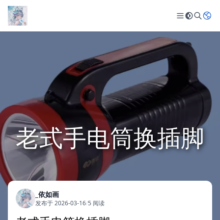
老式手电筒换插脚
_依如画
发布于 2026-03-16
/
5 阅读