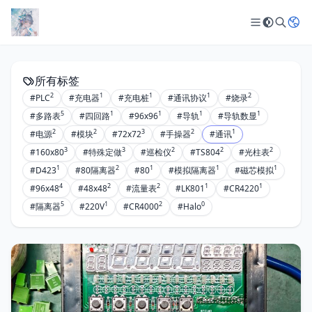
所有标签
2
1
1
1
2
#PLC
#充电器
#充电桩
#通讯协议
#烧录
5
1
1
1
1
#多路表
#四回路
#96x96
#导轨
#导轨数显
2
2
3
2
1
#电源
#模块
#72x72
#手操器
#通讯
3
3
2
2
2
#160x80
#特殊定做
#巡检仪
#TS804
#光柱表
1
2
1
1
1
#D423
#80隔离器
#80
#模拟隔离器
#磁芯模拟
4
2
2
1
1
#96x48
#48x48
#流量表
#LK801
#CR4220
5
1
2
0
#隔离器
#220V
#CR4000
#Halo