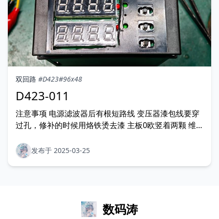
双回路
#D423
#96x48
D423-011
注意事项 电源滤波器后有根短路线 变压器漆包线要穿
过孔，修补的时候用烙铁烫去漆 主板0欧竖着两颗 维
修 无馈电输出 >变压器漆包线虚焊，烙铁烫一会 不显
示 >核对二极管型号与方向 实物图片
发布于 2025-03-25
数码涛