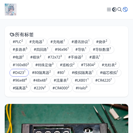
所有标签
2
1
1
1
2
#PLC
#充电器
#充电桩
#通讯协议
#烧录
5
1
1
1
1
#多路表
#四回路
#96x96
#导轨
#导轨数显
2
2
3
2
1
#电源
#模块
#72x72
#手操器
#通讯
3
3
2
2
2
#160x80
#特殊定做
#巡检仪
#TS804
#光柱表
1
2
1
1
1
#D423
#80隔离器
#80
#模拟隔离器
#磁芯模拟
4
2
2
1
1
#96x48
#48x48
#流量表
#LK801
#CR4220
5
1
2
0
#隔离器
#220V
#CR4000
#Halo