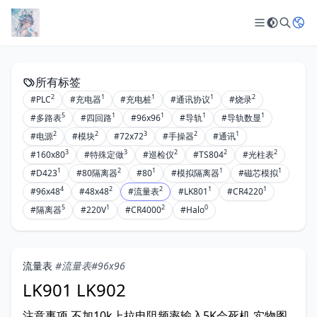
所有标签
2
1
1
1
2
#PLC
#充电器
#充电桩
#通讯协议
#烧录
5
1
1
1
1
#多路表
#四回路
#96x96
#导轨
#导轨数显
2
2
3
2
1
#电源
#模块
#72x72
#手操器
#通讯
3
3
2
2
2
#160x80
#特殊定做
#巡检仪
#TS804
#光柱表
1
2
1
1
1
#D423
#80隔离器
#80
#模拟隔离器
#磁芯模拟
4
2
2
1
1
#96x48
#48x48
#流量表
#LK801
#CR4220
5
1
2
0
#隔离器
#220V
#CR4000
#Halo
流量表
#流量表
#96x96
LK901 LK902
注意事项 不加10k上拉电阻频率输入5K会死机 实物图