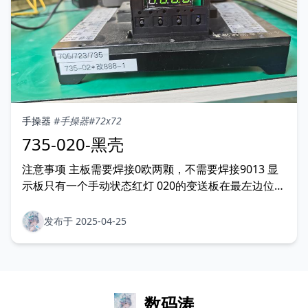
手操器
#手操器
#72x72
735-020-黑壳
注意事项 主板需要焊接0欧两颗，不需要焊接9013 显
示板只有一个手动状态红灯 020的变送板在最左边位置
新电源板排针不需要飞短路线 调试注意 一定要CLK输
入888，把进去的第一个参数SFd改成1 实物图片
发布于 2025-04-25
数码涛