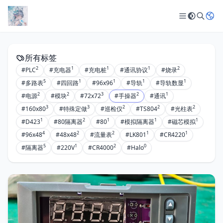
所有标签
2
1
1
1
2
#PLC
#充电器
#充电桩
#通讯协议
#烧录
5
1
1
1
1
#多路表
#四回路
#96x96
#导轨
#导轨数显
2
2
3
2
1
#电源
#模块
#72x72
#手操器
#通讯
3
3
2
2
2
#160x80
#特殊定做
#巡检仪
#TS804
#光柱表
1
2
1
1
1
#D423
#80隔离器
#80
#模拟隔离器
#磁芯模拟
4
2
2
1
1
#96x48
#48x48
#流量表
#LK801
#CR4220
5
1
2
0
#隔离器
#220V
#CR4000
#Halo