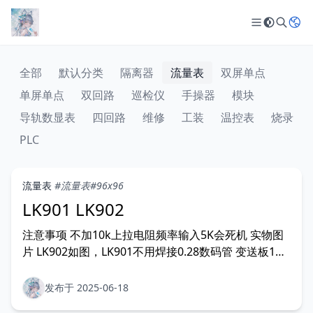
全部
默认分类
隔离器
流量表
双屏单点
单屏单点
双回路
巡检仪
手操器
模块
导轨数显表
四回路
维修
工装
温控表
烧录
PLC
流量表
#流量表
#96x96
LK901 LK902
注意事项 不加10k上拉电阻频率输入5K会死机 实物图
片 LK902如图，LK901不用焊接0.28数码管 变送板1和
3脚要加10K电阻
发布于 2025-06-18