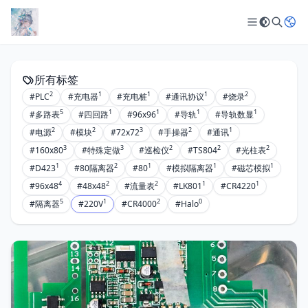
所有标签
2
1
1
1
2
#PLC
#充电器
#充电桩
#通讯协议
#烧录
5
1
1
1
1
#多路表
#四回路
#96x96
#导轨
#导轨数显
2
2
3
2
1
#电源
#模块
#72x72
#手操器
#通讯
3
3
2
2
2
#160x80
#特殊定做
#巡检仪
#TS804
#光柱表
1
2
1
1
1
#D423
#80隔离器
#80
#模拟隔离器
#磁芯模拟
4
2
2
1
1
#96x48
#48x48
#流量表
#LK801
#CR4220
5
1
2
0
#隔离器
#220V
#CR4000
#Halo