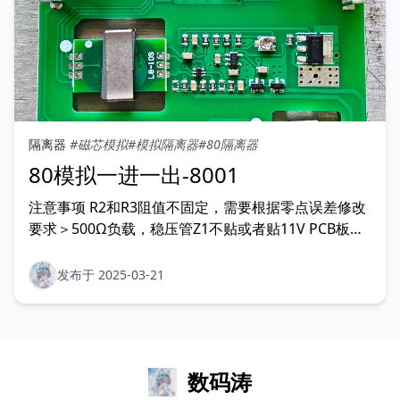
隔离器
#磁芯模拟
#模拟隔离器
#80隔离器
80模拟一进一出-8001
注意事项 R2和R3阻值不固定，需要根据零点误差修改
要求＞500Ω负载，稳压管Z1不贴或者贴11V PCB板与
壳体间距2mm，避免贴面膜看不到指示灯 维修 电源电
流大，仪表工作正常 >磁芯未安装到位，留有缝隙 电
发布于 2025-03-21
源电流很大，仪表工作不正常 >线圈板输出短路 >磁芯
未安装到位，留有很大缝隙导致 电源
数码涛