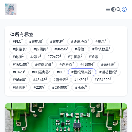
所有标签
2
1
1
1
2
#PLC
#充电器
#充电桩
#通讯协议
#烧录
5
1
1
1
1
#多路表
#四回路
#96x96
#导轨
#导轨数显
2
2
3
2
1
#电源
#模块
#72x72
#手操器
#通讯
3
3
2
2
2
#160x80
#特殊定做
#巡检仪
#TS804
#光柱表
1
2
1
1
1
#D423
#80隔离器
#80
#模拟隔离器
#磁芯模拟
4
2
2
1
1
#96x48
#48x48
#流量表
#LK801
#CR4220
5
1
2
0
#隔离器
#220V
#CR4000
#Halo