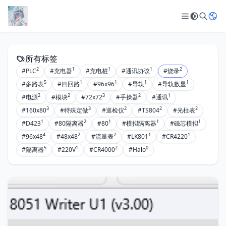
所有标签
2
1
1
1
2
#PLC
#充电器
#充电桩
#通讯协议
#烧录
5
1
1
1
1
#多路表
#四回路
#96x96
#导轨
#导轨数显
2
2
3
2
1
#电源
#模块
#72x72
#手操器
#通讯
3
3
2
2
2
#160x80
#特殊定做
#巡检仪
#TS804
#光柱表
1
2
1
1
1
#D423
#80隔离器
#80
#模拟隔离器
#磁芯模拟
4
2
2
1
1
#96x48
#48x48
#流量表
#LK801
#CR4220
5
1
2
0
#隔离器
#220V
#CR4000
#Halo