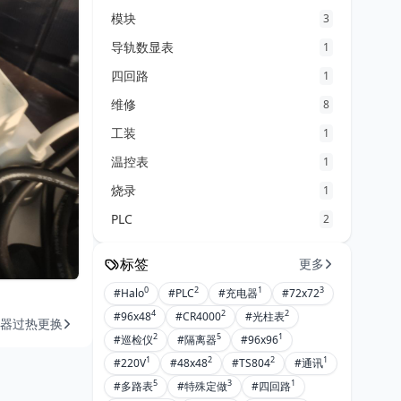
模块
3
导轨数显表
1
四回路
1
维修
8
工装
1
温控表
1
烧录
1
PLC
2
标签
更多
0
2
1
3
#Halo
#PLC
#充电器
#72x72
4
2
2
#96x48
#CR4000
#光柱表
器过热更换
2
5
1
#巡检仪
#隔离器
#96x96
1
2
2
1
#220V
#48x48
#TS804
#通讯
5
3
1
#多路表
#特殊定做
#四回路