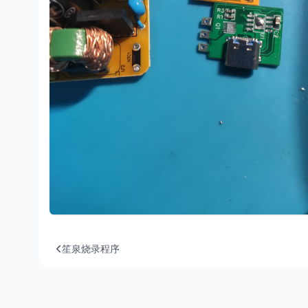
笙泉烧录程序