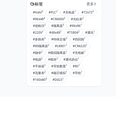
标签
更多
0
2
1
3
#Halo
#PLC
#充电器
#72x72
4
2
2
#96x48
#CR4000
#光柱表
2
5
1
#巡检仪
#隔离器
#96x96
1
2
2
1
#220V
#48x48
#TS804
#通讯
5
3
1
#多路表
#特殊定做
#四回路
2
1
1
#80隔离器
#LK801
#CR4220
2
1
1
#烧录
#模拟隔离器
#充电桩
2
2
1
#电源
#模块
#通讯协议
2
1
1
#手操器
#导轨数显
#80
2
1
1
#流量表
#磁芯模拟
#导轨
3
1
#160x80
#D423