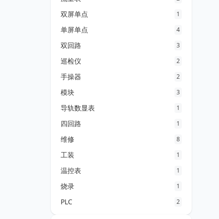
双屏单点
1
单屏单点
4
双回路
3
巡检仪
2
手操器
2
模块
3
导轨数显表
1
四回路
1
维修
8
工装
1
温控表
1
烧录
1
PLC
2