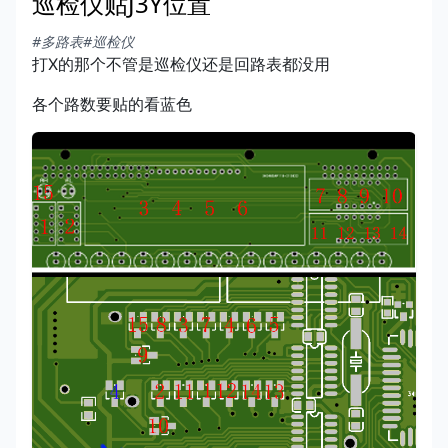
巡检仪贴J3Y位置
#多路表
#巡检仪
打X的那个不管是巡检仪还是回路表都没用
各个路数要贴的看蓝色