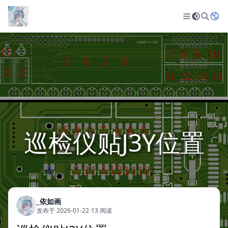
巡检仪贴J3Y位置
_依如画
发布于 2026-01-22
/
13 阅读