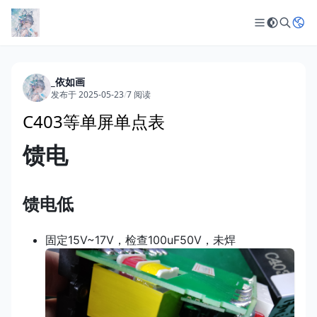
_依如画
发布于 2025-05-23
/
7 阅读
C403等单屏单点表
馈电
馈电低
固定15V~17V，检查100uF50V，未焊